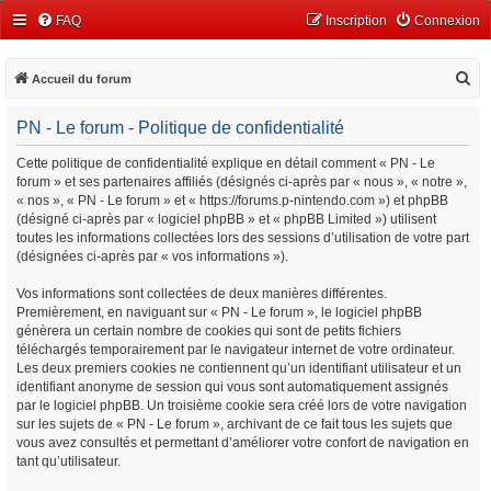
FAQ
Inscription
Connexion
R
Accueil du forum
e
PN - Le forum - Politique de confidentialité
c
h
Cette politique de confidentialité explique en détail comment « PN - Le
forum » et ses partenaires affiliés (désignés ci-après par « nous », « notre »,
e
« nos », « PN - Le forum » et « https://forums.p-nintendo.com ») et phpBB
r
(désigné ci-après par « logiciel phpBB » et « phpBB Limited ») utilisent
c
toutes les informations collectées lors des sessions d’utilisation de votre part
(désignées ci-après par « vos informations »).
h
e
Vos informations sont collectées de deux manières différentes.
Premièrement, en naviguant sur « PN - Le forum », le logiciel phpBB
r
génèrera un certain nombre de cookies qui sont de petits fichiers
téléchargés temporairement par le navigateur internet de votre ordinateur.
Les deux premiers cookies ne contiennent qu’un identifiant utilisateur et un
identifiant anonyme de session qui vous sont automatiquement assignés
par le logiciel phpBB. Un troisième cookie sera créé lors de votre navigation
sur les sujets de « PN - Le forum », archivant de ce fait tous les sujets que
vous avez consultés et permettant d’améliorer votre confort de navigation en
tant qu’utilisateur.