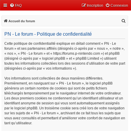
FAQ
Inscription
Connexion
R
Accueil du forum
e
PN - Le forum - Politique de confidentialité
c
h
Cette politique de confidentialité explique en détail comment « PN - Le
forum » et ses partenaires affiliés (désignés ci-après par « nous », « notre »,
e
« nos », « PN - Le forum » et « https://forums.p-nintendo.com ») et phpBB
r
(désigné ci-après par « logiciel phpBB » et « phpBB Limited ») utilisent
c
toutes les informations collectées lors des sessions d’utilisation de votre part
(désignées ci-après par « vos informations »).
h
e
Vos informations sont collectées de deux manières différentes.
Premièrement, en naviguant sur « PN - Le forum », le logiciel phpBB
r
génèrera un certain nombre de cookies qui sont de petits fichiers
téléchargés temporairement par le navigateur internet de votre ordinateur.
Les deux premiers cookies ne contiennent qu’un identifiant utilisateur et un
identifiant anonyme de session qui vous sont automatiquement assignés
par le logiciel phpBB. Un troisième cookie sera créé lors de votre navigation
sur les sujets de « PN - Le forum », archivant de ce fait tous les sujets que
vous avez consultés et permettant d’améliorer votre confort de navigation en
tant qu’utilisateur.