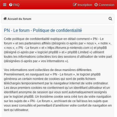
FAQ
Inscription
Connexion
R
Accueil du forum
e
PN - Le forum - Politique de confidentialité
c
h
Cette politique de confidentialité explique en détail comment « PN - Le
forum » et ses partenaires affiliés (désignés ci-après par « nous », « notre »,
e
« nos », « PN - Le forum » et « https://forums.p-nintendo.com ») et phpBB
r
(désigné ci-après par « logiciel phpBB » et « phpBB Limited ») utilisent
c
toutes les informations collectées lors des sessions d’utilisation de votre part
(désignées ci-après par « vos informations »).
h
e
Vos informations sont collectées de deux manières différentes.
Premièrement, en naviguant sur « PN - Le forum », le logiciel phpBB
r
génèrera un certain nombre de cookies qui sont de petits fichiers
téléchargés temporairement par le navigateur internet de votre ordinateur.
Les deux premiers cookies ne contiennent qu’un identifiant utilisateur et un
identifiant anonyme de session qui vous sont automatiquement assignés
par le logiciel phpBB. Un troisième cookie sera créé lors de votre navigation
sur les sujets de « PN - Le forum », archivant de ce fait tous les sujets que
vous avez consultés et permettant d’améliorer votre confort de navigation en
tant qu’utilisateur.