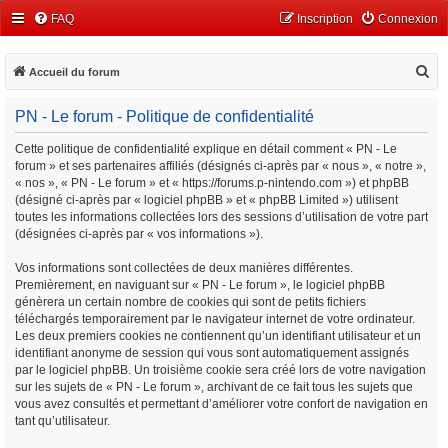
FAQ
Inscription
Connexion
R
Accueil du forum
e
PN - Le forum - Politique de confidentialité
c
h
Cette politique de confidentialité explique en détail comment « PN - Le
forum » et ses partenaires affiliés (désignés ci-après par « nous », « notre »,
e
« nos », « PN - Le forum » et « https://forums.p-nintendo.com ») et phpBB
r
(désigné ci-après par « logiciel phpBB » et « phpBB Limited ») utilisent
c
toutes les informations collectées lors des sessions d’utilisation de votre part
(désignées ci-après par « vos informations »).
h
e
Vos informations sont collectées de deux manières différentes.
Premièrement, en naviguant sur « PN - Le forum », le logiciel phpBB
r
génèrera un certain nombre de cookies qui sont de petits fichiers
téléchargés temporairement par le navigateur internet de votre ordinateur.
Les deux premiers cookies ne contiennent qu’un identifiant utilisateur et un
identifiant anonyme de session qui vous sont automatiquement assignés
par le logiciel phpBB. Un troisième cookie sera créé lors de votre navigation
sur les sujets de « PN - Le forum », archivant de ce fait tous les sujets que
vous avez consultés et permettant d’améliorer votre confort de navigation en
tant qu’utilisateur.