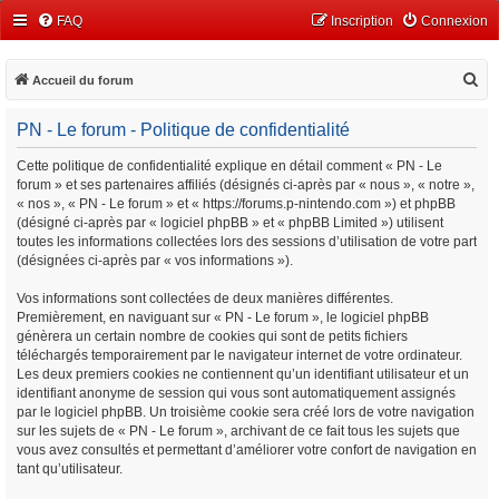
FAQ
Inscription
Connexion
R
Accueil du forum
e
PN - Le forum - Politique de confidentialité
c
h
Cette politique de confidentialité explique en détail comment « PN - Le
forum » et ses partenaires affiliés (désignés ci-après par « nous », « notre »,
e
« nos », « PN - Le forum » et « https://forums.p-nintendo.com ») et phpBB
r
(désigné ci-après par « logiciel phpBB » et « phpBB Limited ») utilisent
c
toutes les informations collectées lors des sessions d’utilisation de votre part
(désignées ci-après par « vos informations »).
h
e
Vos informations sont collectées de deux manières différentes.
Premièrement, en naviguant sur « PN - Le forum », le logiciel phpBB
r
génèrera un certain nombre de cookies qui sont de petits fichiers
téléchargés temporairement par le navigateur internet de votre ordinateur.
Les deux premiers cookies ne contiennent qu’un identifiant utilisateur et un
identifiant anonyme de session qui vous sont automatiquement assignés
par le logiciel phpBB. Un troisième cookie sera créé lors de votre navigation
sur les sujets de « PN - Le forum », archivant de ce fait tous les sujets que
vous avez consultés et permettant d’améliorer votre confort de navigation en
tant qu’utilisateur.