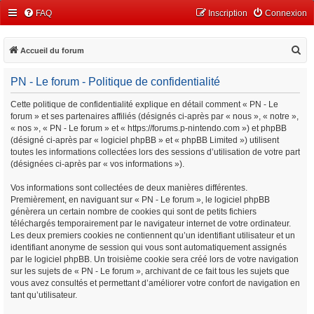
FAQ
Inscription
Connexion
R
Accueil du forum
e
PN - Le forum - Politique de confidentialité
c
h
Cette politique de confidentialité explique en détail comment « PN - Le
forum » et ses partenaires affiliés (désignés ci-après par « nous », « notre »,
e
« nos », « PN - Le forum » et « https://forums.p-nintendo.com ») et phpBB
r
(désigné ci-après par « logiciel phpBB » et « phpBB Limited ») utilisent
c
toutes les informations collectées lors des sessions d’utilisation de votre part
(désignées ci-après par « vos informations »).
h
e
Vos informations sont collectées de deux manières différentes.
Premièrement, en naviguant sur « PN - Le forum », le logiciel phpBB
r
génèrera un certain nombre de cookies qui sont de petits fichiers
téléchargés temporairement par le navigateur internet de votre ordinateur.
Les deux premiers cookies ne contiennent qu’un identifiant utilisateur et un
identifiant anonyme de session qui vous sont automatiquement assignés
par le logiciel phpBB. Un troisième cookie sera créé lors de votre navigation
sur les sujets de « PN - Le forum », archivant de ce fait tous les sujets que
vous avez consultés et permettant d’améliorer votre confort de navigation en
tant qu’utilisateur.