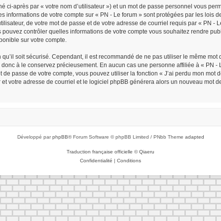
é ci-après par « votre nom d’utilisateur ») et un mot de passe personnel vous per
Les informations de votre compte sur « PN - Le forum » sont protégées par les lois
ilisateur, de votre mot de passe et de votre adresse de courriel requis par « PN - Le 
ous pouvez contrôler quelles informations de votre compte vous souhaitez rendre p
sponible sur votre compte.
n qu’il soit sécurisé. Cependant, il est recommandé de ne pas utiliser le même mot d
z donc à le conservez précieusement. En aucun cas une personne affiliée à « PN - L
de passe de votre compte, vous pouvez utiliser la fonction « J’ai perdu mon mot de
r et votre adresse de courriel et le logiciel phpBB générera alors un nouveau mot d
Développé par
phpBB
® Forum Software © phpBB Limited / PNbb Theme
adapted
Traduction française officielle
©
Qiaeru
Confidentialité
|
Conditions