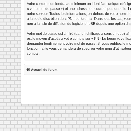
Votre compte contiendra au minimum un identifiant unique (désign
« votre mot de passe ») et une adresse de courriel personnelle. 
notre serveur. Toutes les informations, en-dehors de votre nom d’ut
à la seule discrétion de « PN - Le forum ». Dans tous les cas, v
non à la liste de diffusion du logiciel phpBB depuis une option di
Votre mot de passe est chiffré (par un chiffrage à sens unique) afi
est le moyen d’accès à votre compte sur « PN - Le forum », veille
demander légitimement votre mot de passe. Si vous oubliez le mot 
fonctionnalité vous demandera de spécifier votre nom d’utilisateu
compte.
Accueil du forum