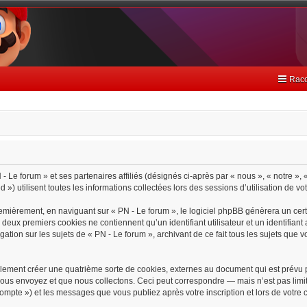
Racc
- Le forum » et ses partenaires affiliés (désignés ci-après par « nous », « notre », 
) utilisent toutes les informations collectées lors des sessions d’utilisation de vo
emièrement, en naviguant sur « PN - Le forum », le logiciel phpBB génèrera un cert
s deux premiers cookies ne contiennent qu’un identifiant utilisateur et un identif
gation sur les sujets de « PN - Le forum », archivant de ce fait tous les sujets que 
lement créer une quatrième sorte de cookies, externes au document qui est prévu 
ous envoyez et que nous collectons. Ceci peut correspondre — mais n’est pas limit
 compte ») et les messages que vous publiez après votre inscription et lors de votr