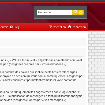
Recherche avancée
Rechercher
ourcis
FAQ
Inscription
Connexion
« nos », « PN - Le forum » et « https://forums.p-nintendo.com ») et
tre part (désignées ci-après par « vos informations »).
ain nombre de cookies qui sont de petits fichiers téléchargés
iant anonyme de session qui vous sont automatiquement assignés par
vous avez consultés et permettant d’améliorer votre confort de
pour couvrir uniquement les pages créées par le logiciel phpBB.
é à — la publication de messages en tant qu’utilisateur anonyme,
e connexion (désignés ci-après par « vos messages »).