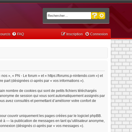
Recherche avancée
Rechercher
ourcis
FAQ
Inscription
Connexion
« nos », « PN - Le forum » et « https://forums.p-nintendo.com ») et
tre part (désignées ci-après par « vos informations »).
ain nombre de cookies qui sont de petits fichiers téléchargés
iant anonyme de session qui vous sont automatiquement assignés par
vous avez consultés et permettant d’améliorer votre confort de
pour couvrir uniquement les pages créées par le logiciel phpBB.
é à — la publication de messages en tant qu’utilisateur anonyme,
e connexion (désignés ci-après par « vos messages »).