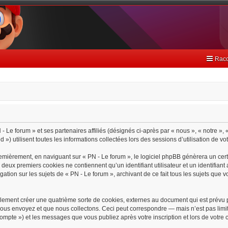
Racc
- Le forum » et ses partenaires affiliés (désignés ci-après par « nous », « notre », 
) utilisent toutes les informations collectées lors des sessions d’utilisation de vo
emièrement, en naviguant sur « PN - Le forum », le logiciel phpBB génèrera un cert
s deux premiers cookies ne contiennent qu’un identifiant utilisateur et un identif
gation sur les sujets de « PN - Le forum », archivant de ce fait tous les sujets que 
lement créer une quatrième sorte de cookies, externes au document qui est prévu 
ous envoyez et que nous collectons. Ceci peut correspondre — mais n’est pas limit
 compte ») et les messages que vous publiez après votre inscription et lors de votr