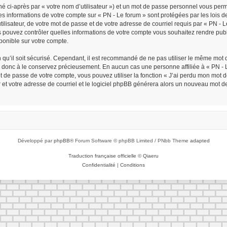
é ci-après par « votre nom d’utilisateur ») et un mot de passe personnel vous per
Les informations de votre compte sur « PN - Le forum » sont protégées par les lois
ilisateur, de votre mot de passe et de votre adresse de courriel requis par « PN - Le 
ous pouvez contrôler quelles informations de votre compte vous souhaitez rendre p
sponible sur votre compte.
n qu’il soit sécurisé. Cependant, il est recommandé de ne pas utiliser le même mot d
z donc à le conservez précieusement. En aucun cas une personne affiliée à « PN - L
de passe de votre compte, vous pouvez utiliser la fonction « J’ai perdu mon mot de
r et votre adresse de courriel et le logiciel phpBB générera alors un nouveau mot d
Développé par
phpBB
® Forum Software © phpBB Limited / PNbb Theme
adapted
Traduction française officielle
©
Qiaeru
Confidentialité
|
Conditions