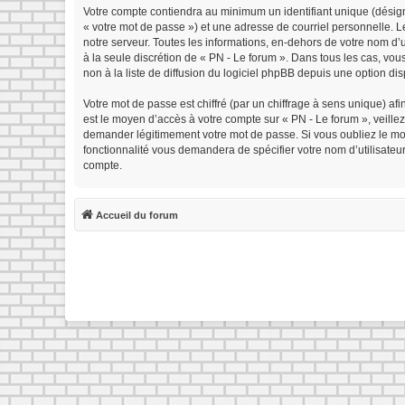
Votre compte contiendra au minimum un identifiant unique (désign
« votre mot de passe ») et une adresse de courriel personnelle. 
notre serveur. Toutes les informations, en-dehors de votre nom d’ut
à la seule discrétion de « PN - Le forum ». Dans tous les cas, v
non à la liste de diffusion du logiciel phpBB depuis une option di
Votre mot de passe est chiffré (par un chiffrage à sens unique) afi
est le moyen d’accès à votre compte sur « PN - Le forum », veille
demander légitimement votre mot de passe. Si vous oubliez le mot 
fonctionnalité vous demandera de spécifier votre nom d’utilisateu
compte.
Accueil du forum