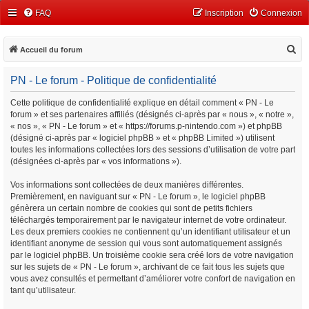
FAQ
Inscription
Connexion
R
Accueil du forum
e
PN - Le forum - Politique de confidentialité
c
h
Cette politique de confidentialité explique en détail comment « PN - Le
forum » et ses partenaires affiliés (désignés ci-après par « nous », « notre »,
e
« nos », « PN - Le forum » et « https://forums.p-nintendo.com ») et phpBB
r
(désigné ci-après par « logiciel phpBB » et « phpBB Limited ») utilisent
c
toutes les informations collectées lors des sessions d’utilisation de votre part
(désignées ci-après par « vos informations »).
h
e
Vos informations sont collectées de deux manières différentes.
Premièrement, en naviguant sur « PN - Le forum », le logiciel phpBB
r
génèrera un certain nombre de cookies qui sont de petits fichiers
téléchargés temporairement par le navigateur internet de votre ordinateur.
Les deux premiers cookies ne contiennent qu’un identifiant utilisateur et un
identifiant anonyme de session qui vous sont automatiquement assignés
par le logiciel phpBB. Un troisième cookie sera créé lors de votre navigation
sur les sujets de « PN - Le forum », archivant de ce fait tous les sujets que
vous avez consultés et permettant d’améliorer votre confort de navigation en
tant qu’utilisateur.