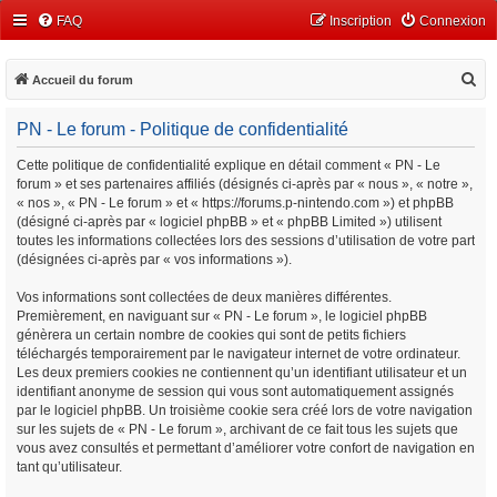
FAQ
Inscription
Connexion
R
Accueil du forum
e
PN - Le forum - Politique de confidentialité
c
h
Cette politique de confidentialité explique en détail comment « PN - Le
forum » et ses partenaires affiliés (désignés ci-après par « nous », « notre »,
e
« nos », « PN - Le forum » et « https://forums.p-nintendo.com ») et phpBB
r
(désigné ci-après par « logiciel phpBB » et « phpBB Limited ») utilisent
c
toutes les informations collectées lors des sessions d’utilisation de votre part
(désignées ci-après par « vos informations »).
h
e
Vos informations sont collectées de deux manières différentes.
Premièrement, en naviguant sur « PN - Le forum », le logiciel phpBB
r
génèrera un certain nombre de cookies qui sont de petits fichiers
téléchargés temporairement par le navigateur internet de votre ordinateur.
Les deux premiers cookies ne contiennent qu’un identifiant utilisateur et un
identifiant anonyme de session qui vous sont automatiquement assignés
par le logiciel phpBB. Un troisième cookie sera créé lors de votre navigation
sur les sujets de « PN - Le forum », archivant de ce fait tous les sujets que
vous avez consultés et permettant d’améliorer votre confort de navigation en
tant qu’utilisateur.