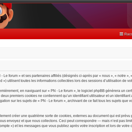
Racc
- Le forum » et ses partenaires affiliés (désignés ci-après par « nous », « notre », 
) utilisent toutes les informations collectées lors des sessions d’utilisation de vo
emièrement, en naviguant sur « PN - Le forum », le logiciel phpBB génèrera un cert
s deux premiers cookies ne contiennent qu’un identifiant utilisateur et un identif
gation sur les sujets de « PN - Le forum », archivant de ce fait tous les sujets que 
lement créer une quatrième sorte de cookies, externes au document qui est prévu 
ous envoyez et que nous collectons. Ceci peut correspondre — mais n’est pas limit
 compte ») et les messages que vous publiez après votre inscription et lors de votr