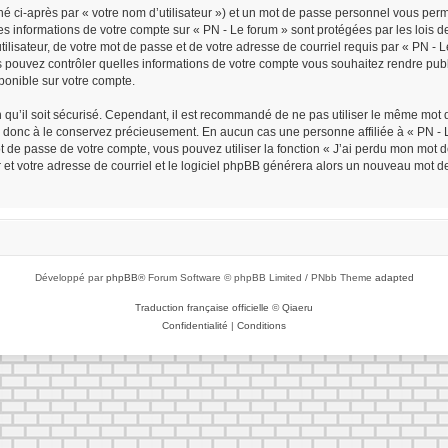
é ci-après par « votre nom d’utilisateur ») et un mot de passe personnel vous per
Les informations de votre compte sur « PN - Le forum » sont protégées par les lois
ilisateur, de votre mot de passe et de votre adresse de courriel requis par « PN - Le 
ous pouvez contrôler quelles informations de votre compte vous souhaitez rendre p
sponible sur votre compte.
n qu’il soit sécurisé. Cependant, il est recommandé de ne pas utiliser le même mot d
z donc à le conservez précieusement. En aucun cas une personne affiliée à « PN - L
de passe de votre compte, vous pouvez utiliser la fonction « J’ai perdu mon mot de
r et votre adresse de courriel et le logiciel phpBB générera alors un nouveau mot d
Développé par
phpBB
® Forum Software © phpBB Limited / PNbb Theme
adapted
Traduction française officielle
©
Qiaeru
Confidentialité
|
Conditions