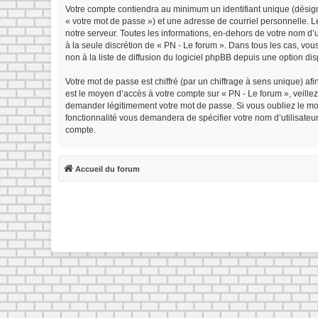
Votre compte contiendra au minimum un identifiant unique (désign
« votre mot de passe ») et une adresse de courriel personnelle. 
notre serveur. Toutes les informations, en-dehors de votre nom d’ut
à la seule discrétion de « PN - Le forum ». Dans tous les cas, v
non à la liste de diffusion du logiciel phpBB depuis une option di
Votre mot de passe est chiffré (par un chiffrage à sens unique) afi
est le moyen d’accès à votre compte sur « PN - Le forum », veille
demander légitimement votre mot de passe. Si vous oubliez le mot 
fonctionnalité vous demandera de spécifier votre nom d’utilisateu
compte.
Accueil du forum