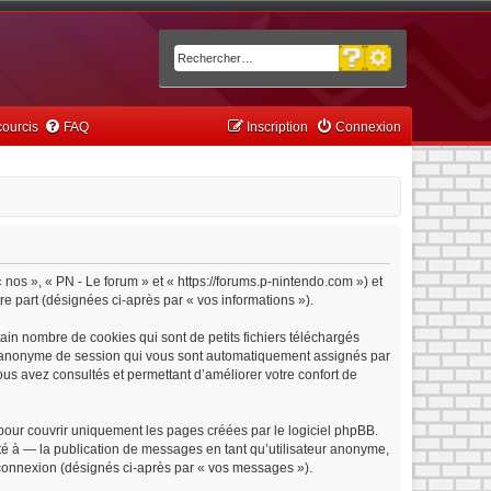
Recherche avancée
Rechercher
ourcis
FAQ
Inscription
Connexion
« nos », « PN - Le forum » et « https://forums.p-nintendo.com ») et
tre part (désignées ci-après par « vos informations »).
ain nombre de cookies qui sont de petits fichiers téléchargés
iant anonyme de session qui vous sont automatiquement assignés par
vous avez consultés et permettant d’améliorer votre confort de
pour couvrir uniquement les pages créées par le logiciel phpBB.
é à — la publication de messages en tant qu’utilisateur anonyme,
e connexion (désignés ci-après par « vos messages »).