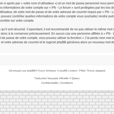
é ci-après par « votre nom d’utilisateur ») et un mot de passe personnel vous per
Les informations de votre compte sur « PN - Le forum » sont protégées par les lois
ilisateur, de votre mot de passe et de votre adresse de courriel requis par « PN - Le 
ous pouvez contrôler quelles informations de votre compte vous souhaitez rendre p
sponible sur votre compte.
n qu’il soit sécurisé. Cependant, il est recommandé de ne pas utiliser le même mot d
z donc à le conservez précieusement. En aucun cas une personne affiliée à « PN - L
de passe de votre compte, vous pouvez utiliser la fonction « J’ai perdu mon mot de
r et votre adresse de courriel et le logiciel phpBB générera alors un nouveau mot d
Développé par
phpBB
® Forum Software © phpBB Limited / PNbb Theme
adapted
Traduction française officielle
©
Qiaeru
Confidentialité
|
Conditions