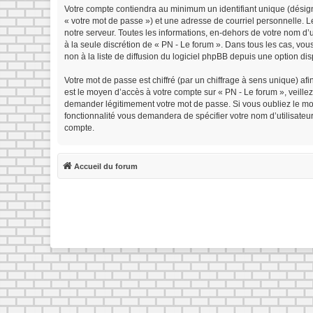
Votre compte contiendra au minimum un identifiant unique (désign
« votre mot de passe ») et une adresse de courriel personnelle. 
notre serveur. Toutes les informations, en-dehors de votre nom d’ut
à la seule discrétion de « PN - Le forum ». Dans tous les cas, v
non à la liste de diffusion du logiciel phpBB depuis une option di
Votre mot de passe est chiffré (par un chiffrage à sens unique) afi
est le moyen d’accès à votre compte sur « PN - Le forum », veille
demander légitimement votre mot de passe. Si vous oubliez le mot 
fonctionnalité vous demandera de spécifier votre nom d’utilisateu
compte.
Accueil du forum