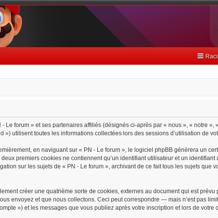
Racc
- Le forum » et ses partenaires affiliés (désignés ci-après par « nous », « notre », 
) utilisent toutes les informations collectées lors des sessions d’utilisation de vo
emièrement, en naviguant sur « PN - Le forum », le logiciel phpBB génèrera un cert
s deux premiers cookies ne contiennent qu’un identifiant utilisateur et un identif
gation sur les sujets de « PN - Le forum », archivant de ce fait tous les sujets que 
lement créer une quatrième sorte de cookies, externes au document qui est prévu 
ous envoyez et que nous collectons. Ceci peut correspondre — mais n’est pas limit
 compte ») et les messages que vous publiez après votre inscription et lors de votr