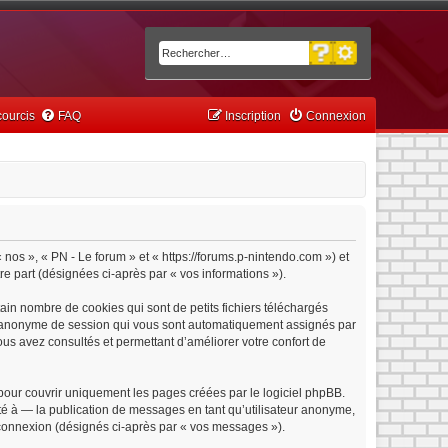
Recherche avancée
Rechercher
ourcis
FAQ
Inscription
Connexion
« nos », « PN - Le forum » et « https://forums.p-nintendo.com ») et
tre part (désignées ci-après par « vos informations »).
ain nombre de cookies qui sont de petits fichiers téléchargés
iant anonyme de session qui vous sont automatiquement assignés par
vous avez consultés et permettant d’améliorer votre confort de
pour couvrir uniquement les pages créées par le logiciel phpBB.
é à — la publication de messages en tant qu’utilisateur anonyme,
e connexion (désignés ci-après par « vos messages »).