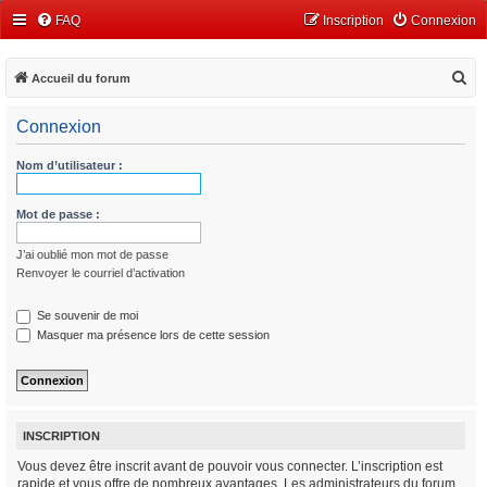
FAQ
Inscription
Connexion
R
Accueil du forum
e
Connexion
c
h
Nom d’utilisateur :
e
r
Mot de passe :
c
J’ai oublié mon mot de passe
h
Renvoyer le courriel d’activation
e
r
Se souvenir de moi
Masquer ma présence lors de cette session
INSCRIPTION
Vous devez être inscrit avant de pouvoir vous connecter. L’inscription est
rapide et vous offre de nombreux avantages. Les administrateurs du forum