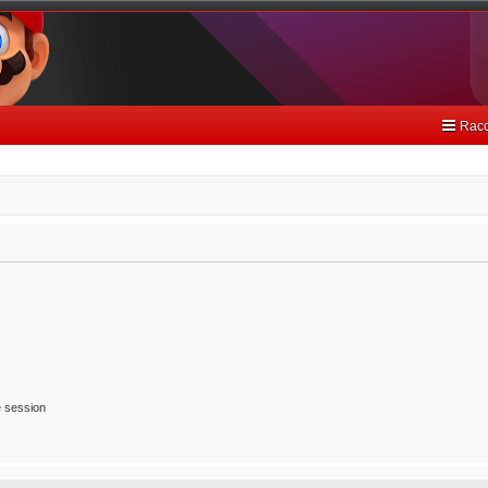
Racc
 session