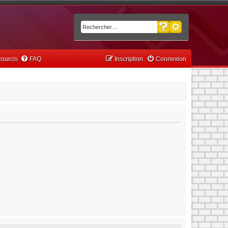
Recherche avancée
Rechercher
ourcis
FAQ
Inscription
Connexion