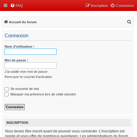
FAQ
Inscription
Connexion
R
Accueil du forum
e
Connexion
c
h
Nom d’utilisateur :
e
r
Mot de passe :
c
J’ai oublié mon mot de passe
h
Renvoyer le courriel d’activation
e
r
Se souvenir de moi
Masquer ma présence lors de cette session
INSCRIPTION
Vous devez être inscrit avant de pouvoir vous connecter. L’inscription est
rapide et vous offre de nombreux avantages. Les administrateurs du forum