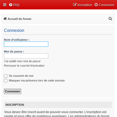
FAQ
Inscription
Connexion
R
Accueil du forum
e
Connexion
c
h
Nom d’utilisateur :
e
r
Mot de passe :
c
J’ai oublié mon mot de passe
h
Renvoyer le courriel d’activation
e
r
Se souvenir de moi
Masquer ma présence lors de cette session
INSCRIPTION
Vous devez être inscrit avant de pouvoir vous connecter. L’inscription est
rapide et vous offre de nombreux avantages. Les administrateurs du forum