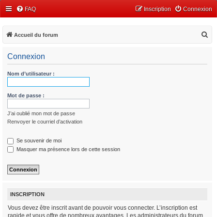
FAQ
Inscription
Connexion
R
Accueil du forum
e
Connexion
c
h
Nom d’utilisateur :
e
r
Mot de passe :
c
J’ai oublié mon mot de passe
h
Renvoyer le courriel d’activation
e
r
Se souvenir de moi
Masquer ma présence lors de cette session
INSCRIPTION
Vous devez être inscrit avant de pouvoir vous connecter. L’inscription est
rapide et vous offre de nombreux avantages. Les administrateurs du forum