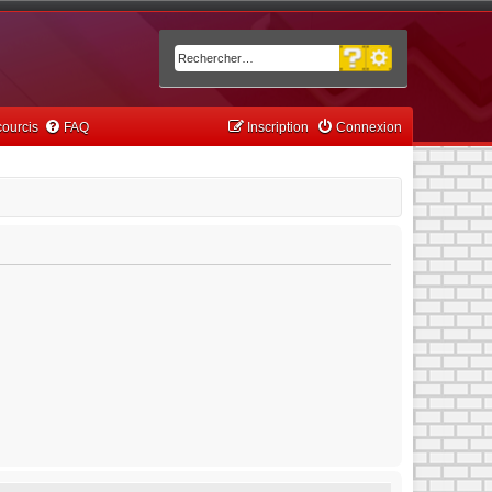
Recherche avancée
Rechercher
ourcis
FAQ
Inscription
Connexion