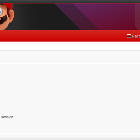
Racc
 session