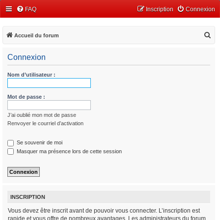
FAQ
Inscription
Connexion
R
Accueil du forum
e
Connexion
c
h
Nom d’utilisateur :
e
r
Mot de passe :
c
J’ai oublié mon mot de passe
h
Renvoyer le courriel d’activation
e
r
Se souvenir de moi
Masquer ma présence lors de cette session
INSCRIPTION
Vous devez être inscrit avant de pouvoir vous connecter. L’inscription est
rapide et vous offre de nombreux avantages. Les administrateurs du forum