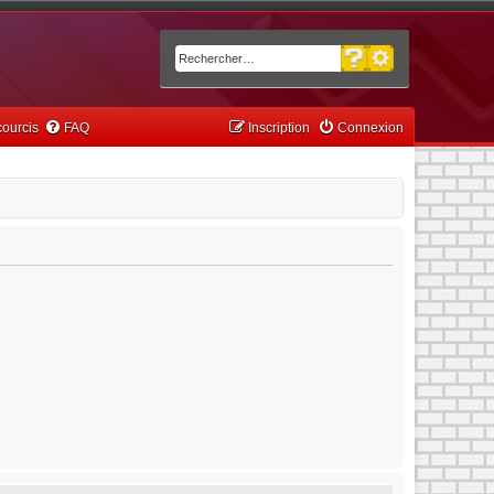
Recherche avancée
Rechercher
ourcis
FAQ
Inscription
Connexion