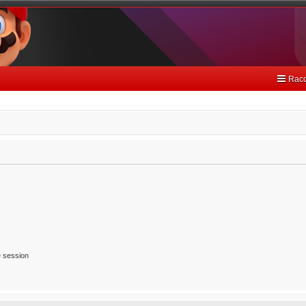
Racc
 session