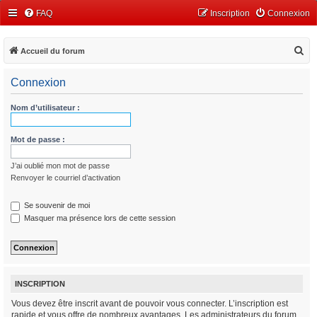
FAQ
Inscription
Connexion
R
Accueil du forum
e
Connexion
c
h
Nom d’utilisateur :
e
r
Mot de passe :
c
J’ai oublié mon mot de passe
h
Renvoyer le courriel d’activation
e
r
Se souvenir de moi
Masquer ma présence lors de cette session
INSCRIPTION
Vous devez être inscrit avant de pouvoir vous connecter. L’inscription est
rapide et vous offre de nombreux avantages. Les administrateurs du forum