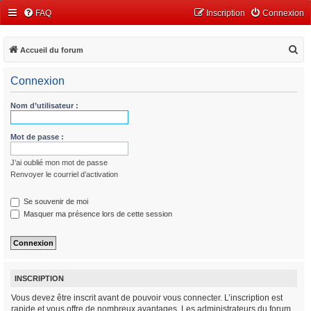
FAQ
Inscription
Connexion
R
Accueil du forum
e
Connexion
c
h
Nom d’utilisateur :
e
r
Mot de passe :
c
J’ai oublié mon mot de passe
h
Renvoyer le courriel d’activation
e
r
Se souvenir de moi
Masquer ma présence lors de cette session
INSCRIPTION
Vous devez être inscrit avant de pouvoir vous connecter. L’inscription est
rapide et vous offre de nombreux avantages. Les administrateurs du forum