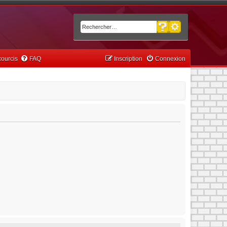
Recherche avancée
Rechercher
ourcis
FAQ
Inscription
Connexion