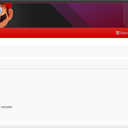
Racc
 session