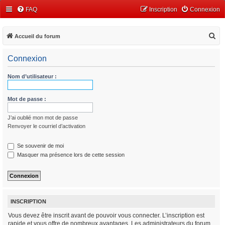
FAQ
Inscription
Connexion
R
Accueil du forum
e
Connexion
c
h
Nom d’utilisateur :
e
r
Mot de passe :
c
J’ai oublié mon mot de passe
h
Renvoyer le courriel d’activation
e
r
Se souvenir de moi
Masquer ma présence lors de cette session
INSCRIPTION
Vous devez être inscrit avant de pouvoir vous connecter. L’inscription est
rapide et vous offre de nombreux avantages. Les administrateurs du forum