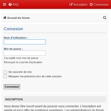
FAQ
Inscription
Connexion
R
Accueil du forum
e
Connexion
c
h
Nom d’utilisateur :
e
r
Mot de passe :
c
J’ai oublié mon mot de passe
h
Renvoyer le courriel d’activation
e
r
Se souvenir de moi
Masquer ma présence lors de cette session
INSCRIPTION
Vous devez être inscrit avant de pouvoir vous connecter. L’inscription est
rapide et vous offre de nombreux avantages. Les administrateurs du forum