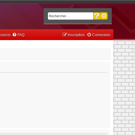
Recherche avancée
Rechercher
ourcis
FAQ
Inscription
Connexion