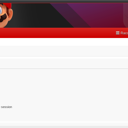
Racc
 session