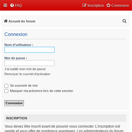
FAQ
Inscription
Connexion
R
Accueil du forum
e
Connexion
c
h
Nom d’utilisateur :
e
r
Mot de passe :
c
J’ai oublié mon mot de passe
h
Renvoyer le courriel d’activation
e
r
Se souvenir de moi
Masquer ma présence lors de cette session
INSCRIPTION
Vous devez être inscrit avant de pouvoir vous connecter. L’inscription est
rapide et vous offre de nombreux avantages. Les administrateurs du forum