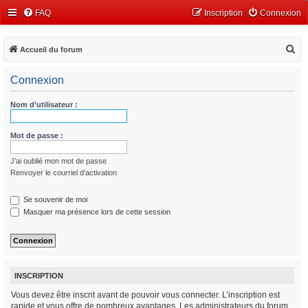
FAQ
Inscription
Connexion
R
Accueil du forum
e
Connexion
c
h
Nom d’utilisateur :
e
r
Mot de passe :
c
J’ai oublié mon mot de passe
h
Renvoyer le courriel d’activation
e
r
Se souvenir de moi
Masquer ma présence lors de cette session
INSCRIPTION
Vous devez être inscrit avant de pouvoir vous connecter. L’inscription est
rapide et vous offre de nombreux avantages. Les administrateurs du forum