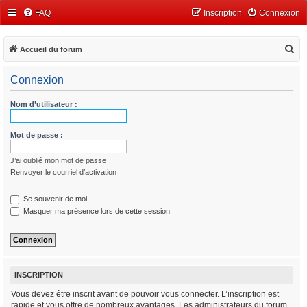
FAQ
Inscription
Connexion
R
Accueil du forum
e
Connexion
c
h
Nom d’utilisateur :
e
r
Mot de passe :
c
J’ai oublié mon mot de passe
h
Renvoyer le courriel d’activation
e
r
Se souvenir de moi
Masquer ma présence lors de cette session
INSCRIPTION
Vous devez être inscrit avant de pouvoir vous connecter. L’inscription est
rapide et vous offre de nombreux avantages. Les administrateurs du forum