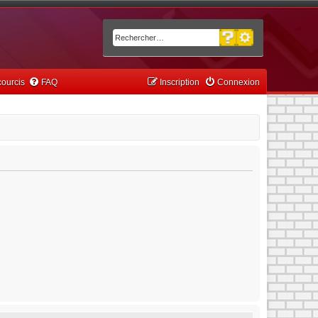
Recherche avancée
Rechercher
ourcis
FAQ
Inscription
Connexion