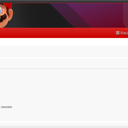
Racc
 session