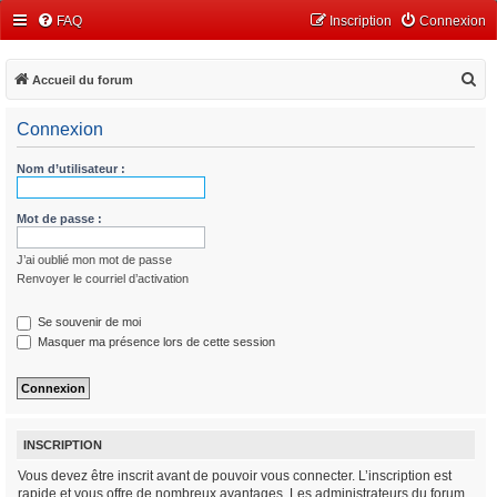
FAQ
Inscription
Connexion
R
Accueil du forum
e
Connexion
c
h
Nom d’utilisateur :
e
r
Mot de passe :
c
J’ai oublié mon mot de passe
h
Renvoyer le courriel d’activation
e
r
Se souvenir de moi
Masquer ma présence lors de cette session
INSCRIPTION
Vous devez être inscrit avant de pouvoir vous connecter. L’inscription est
rapide et vous offre de nombreux avantages. Les administrateurs du forum