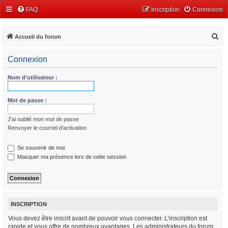
FAQ
Inscription
Connexion
R
Accueil du forum
e
Connexion
c
h
Nom d’utilisateur :
e
r
Mot de passe :
c
J’ai oublié mon mot de passe
h
Renvoyer le courriel d’activation
e
r
Se souvenir de moi
Masquer ma présence lors de cette session
INSCRIPTION
Vous devez être inscrit avant de pouvoir vous connecter. L’inscription est
rapide et vous offre de nombreux avantages. Les administrateurs du forum