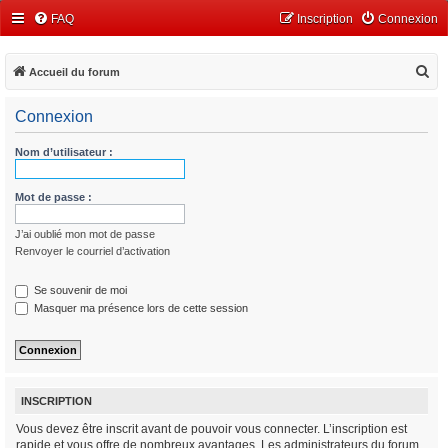
FAQ
Inscription
Connexion
R
Accueil du forum
e
Connexion
c
h
Nom d’utilisateur :
e
r
Mot de passe :
c
J’ai oublié mon mot de passe
h
Renvoyer le courriel d’activation
e
r
Se souvenir de moi
Masquer ma présence lors de cette session
INSCRIPTION
Vous devez être inscrit avant de pouvoir vous connecter. L’inscription est
rapide et vous offre de nombreux avantages. Les administrateurs du forum