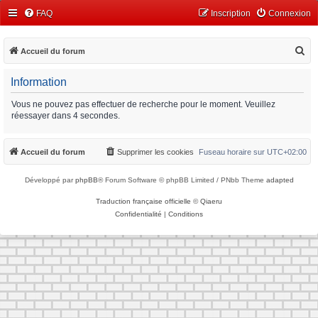
FAQ
Inscription
Connexion
R
Accueil du forum
e
Information
c
h
Vous ne pouvez pas effectuer de recherche pour le moment. Veuillez
réessayer dans 4 secondes.
e
r
Accueil du forum
Supprimer les cookies
Fuseau horaire sur
UTC+02:00
c
h
Développé par
phpBB
® Forum Software © phpBB Limited / PNbb Theme
adapted
e
Traduction française officielle
©
Qiaeru
r
Confidentialité
|
Conditions