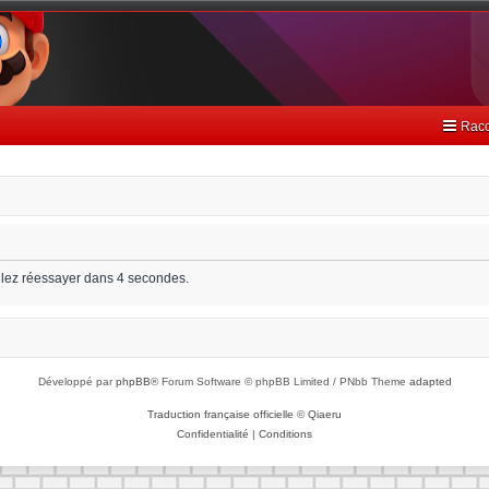
Racc
llez réessayer dans 4 secondes.
Développé par
phpBB
® Forum Software © phpBB Limited / PNbb Theme
adapted
Traduction française officielle
©
Qiaeru
Confidentialité
|
Conditions