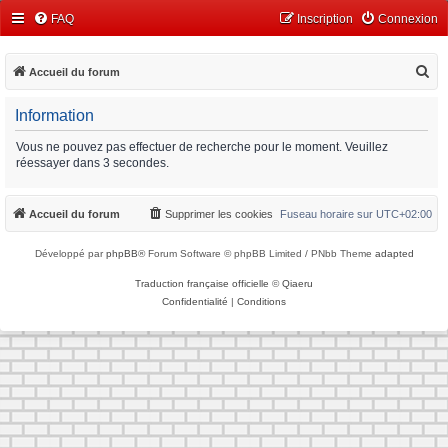
FAQ
Inscription
Connexion
R
Accueil du forum
e
Information
c
h
Vous ne pouvez pas effectuer de recherche pour le moment. Veuillez
réessayer dans 3 secondes.
e
r
Accueil du forum
Supprimer les cookies
Fuseau horaire sur
UTC+02:00
c
h
Développé par
phpBB
® Forum Software © phpBB Limited / PNbb Theme
adapted
e
Traduction française officielle
©
Qiaeru
r
Confidentialité
|
Conditions