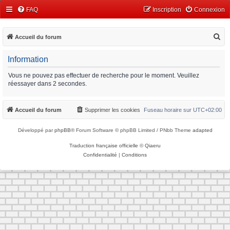
FAQ
Inscription
Connexion
R
Accueil du forum
e
Information
c
h
Vous ne pouvez pas effectuer de recherche pour le moment. Veuillez
réessayer dans 2 secondes.
e
r
Accueil du forum
Supprimer les cookies
Fuseau horaire sur
UTC+02:00
c
h
Développé par
phpBB
® Forum Software © phpBB Limited / PNbb Theme
adapted
e
Traduction française officielle
©
Qiaeru
r
Confidentialité
|
Conditions