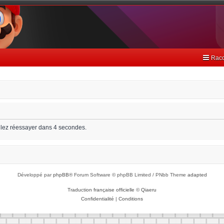
Racc
llez réessayer dans 4 secondes.
Développé par
phpBB
® Forum Software © phpBB Limited / PNbb Theme
adapted
Traduction française officielle
©
Qiaeru
Confidentialité
|
Conditions