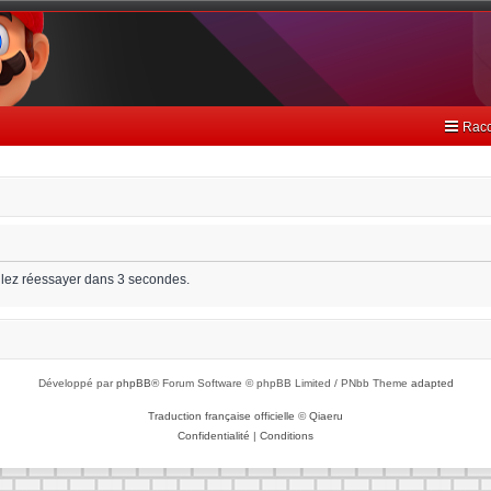
Racc
llez réessayer dans 3 secondes.
Développé par
phpBB
® Forum Software © phpBB Limited / PNbb Theme
adapted
Traduction française officielle
©
Qiaeru
Confidentialité
|
Conditions