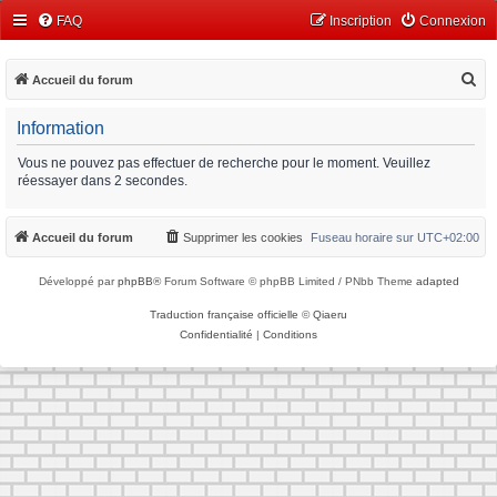
FAQ
Inscription
Connexion
R
Accueil du forum
e
Information
c
h
Vous ne pouvez pas effectuer de recherche pour le moment. Veuillez
réessayer dans 2 secondes.
e
r
Accueil du forum
Supprimer les cookies
Fuseau horaire sur
UTC+02:00
c
h
Développé par
phpBB
® Forum Software © phpBB Limited / PNbb Theme
adapted
e
Traduction française officielle
©
Qiaeru
r
Confidentialité
|
Conditions