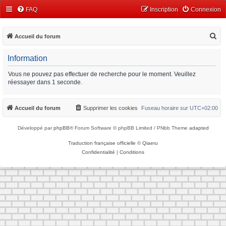
FAQ
Inscription
Connexion
R
Accueil du forum
e
Information
c
h
Vous ne pouvez pas effectuer de recherche pour le moment. Veuillez
réessayer dans 1 seconde.
e
r
Accueil du forum
Supprimer les cookies
Fuseau horaire sur
UTC+02:00
c
h
Développé par
phpBB
® Forum Software © phpBB Limited / PNbb Theme
adapted
e
Traduction française officielle
©
Qiaeru
r
Confidentialité
|
Conditions