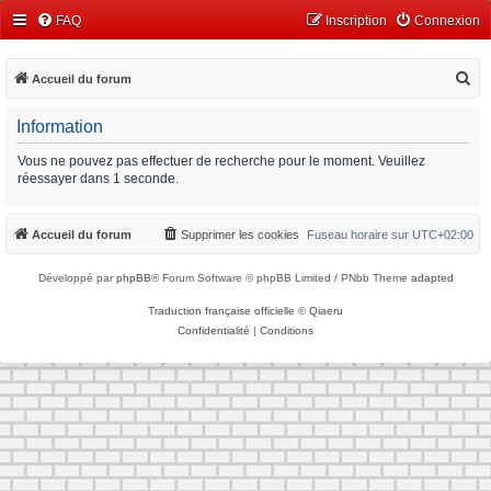
FAQ
Inscription
Connexion
R
Accueil du forum
e
Information
c
h
Vous ne pouvez pas effectuer de recherche pour le moment. Veuillez
réessayer dans 1 seconde.
e
r
Accueil du forum
Supprimer les cookies
Fuseau horaire sur
UTC+02:00
c
h
Développé par
phpBB
® Forum Software © phpBB Limited / PNbb Theme
adapted
e
Traduction française officielle
©
Qiaeru
r
Confidentialité
|
Conditions