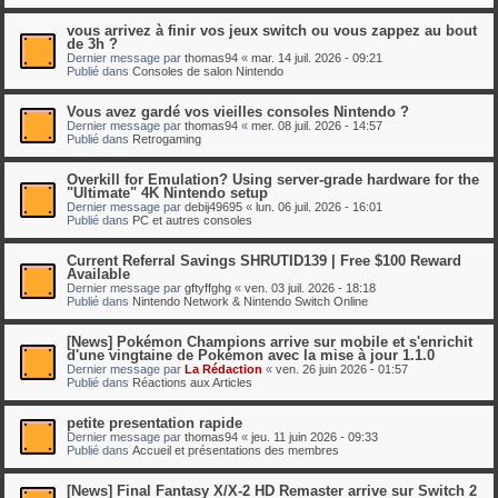
vous arrivez à finir vos jeux switch ou vous zappez au bout
de 3h ?
Dernier message par
thomas94
«
mar. 14 juil. 2026 - 09:21
Publié dans
Consoles de salon Nintendo
Vous avez gardé vos vieilles consoles Nintendo ?
Dernier message par
thomas94
«
mer. 08 juil. 2026 - 14:57
Publié dans
Retrogaming
Overkill for Emulation? Using server-grade hardware for the
"Ultimate" 4K Nintendo setup
Dernier message par
debij49695
«
lun. 06 juil. 2026 - 16:01
Publié dans
PC et autres consoles
Current Referral Savings SHRUTID139 | Free $100 Reward
Available
Dernier message par
gftyffghg
«
ven. 03 juil. 2026 - 18:18
Publié dans
Nintendo Network & Nintendo Switch Online
[News] Pokémon Champions arrive sur mobile et s'enrichit
d'une vingtaine de Pokémon avec la mise à jour 1.1.0
Dernier message par
La Rédaction
«
ven. 26 juin 2026 - 01:57
Publié dans
Réactions aux Articles
petite presentation rapide
Dernier message par
thomas94
«
jeu. 11 juin 2026 - 09:33
Publié dans
Accueil et présentations des membres
[News] Final Fantasy X/X-2 HD Remaster arrive sur Switch 2