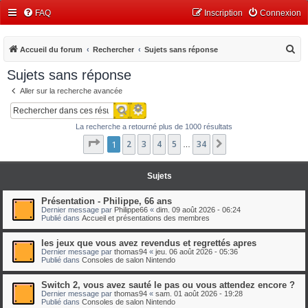
FAQ
Inscription
Connexion
R
Accueil du forum
Rechercher
Sujets sans réponse
e
Sujets sans réponse
c
Aller sur la recherche avancée
h
Recherche avancée
Rechercher
e
La recherche a retourné plus de 1000 résultats
r
Page
1
1
2
sur
3
34
4
5
34
Suivant
…
c
h
Sujets
e
r
Présentation - Philippe, 66 ans
Dernier message par
Philippe66
«
dim. 09 août 2026 - 06:24
Publié dans
Accueil et présentations des membres
les jeux que vous avez revendus et regrettés apres
Dernier message par
thomas94
«
jeu. 06 août 2026 - 05:36
Publié dans
Consoles de salon Nintendo
Switch 2, vous avez sauté le pas ou vous attendez encore ?
Dernier message par
thomas94
«
sam. 01 août 2026 - 19:28
Publié dans
Consoles de salon Nintendo