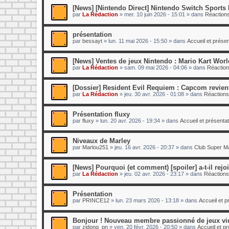
[News] [Nintendo Direct] Nintendo Switch Sports R
par
La Rédaction
»
mer. 10 juin 2026 - 15:01
» dans
Réactions
présentation
par
bessayt
»
lun. 11 mai 2026 - 15:50
» dans
Accueil et prés
[News] Ventes de jeux Nintendo : Mario Kart World
par
La Rédaction
»
sam. 09 mai 2026 - 04:06
» dans
Réaction
[Dossier] Resident Evil Requiem : Capcom revient
par
La Rédaction
»
jeu. 30 avr. 2026 - 01:08
» dans
Réactions
Présentation fluxy
par
fluxy
»
lun. 20 avr. 2026 - 19:34
» dans
Accueil et présent
Niveaux de Marley
par
Marlou251
»
jeu. 16 avr. 2026 - 20:37
» dans
Club Super Ma
[News] Pourquoi (et comment) [spoiler] a-t-il rej
par
La Rédaction
»
jeu. 02 avr. 2026 - 23:17
» dans
Réactions
Présentation
par
PRINCE12
»
lun. 23 mars 2026 - 13:18
» dans
Accueil et 
Bonjour ! Nouveau membre passionné de jeux vi
par
zidong_pn
»
ven. 20 févr. 2026 - 20:50
» dans
Accueil et p