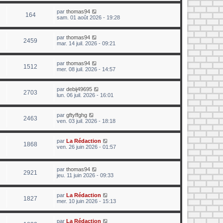
par
thomas94
164
sam. 01 août 2026 - 19:28
par
thomas94
2459
mar. 14 juil. 2026 - 09:21
par
thomas94
1512
mer. 08 juil. 2026 - 14:57
par
debij49695
2703
lun. 06 juil. 2026 - 16:01
par
gftyffghg
2463
ven. 03 juil. 2026 - 18:18
par
La Rédaction
1868
ven. 26 juin 2026 - 01:57
par
thomas94
2921
jeu. 11 juin 2026 - 09:33
par
La Rédaction
1827
mer. 10 juin 2026 - 15:13
par
La Rédaction