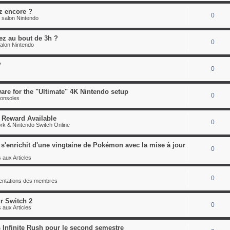
z encore ?
0
 salon Nintendo
pez au bout de 3h ?
0
alon Nintendo
?
0
are for the "Ultimate" 4K Nintendo setup
0
consoles
 Reward Available
0
rk & Nintendo Switch Online
'enrichit d'une vingtaine de Pokémon avec la mise à jour
0
 aux Articles
0
sentations des membres
r Switch 2
0
 aux Articles
 Infinite Rush pour le second semestre