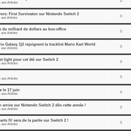
0
 aux Articles
ors: First Survivaton sur Nintendo Switch 2
0
 aux Articles
 du milliard de dollars au box-office
0
 aux Articles
o Galaxy 1|2 rejoignent la tracklist Mario Kart World
0
 aux Articles
st light pour cet été sur Switch 2
0
 aux Articles
0
 aux Articles
le 17 juin
0
 aux Articles
arrive sur Nintendo Switch 2 dès cette année !
0
 aux Articles
ts IV sera de la partie sur Switch 2 !
0
 aux Articles