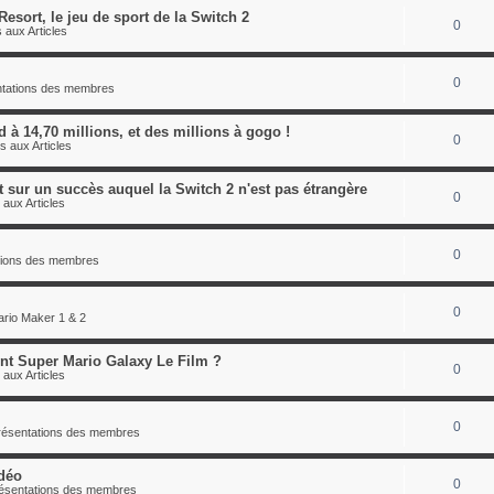
esort, le jeu de sport de la Switch 2
0
 aux Articles
0
entations des membres
 à 14,70 millions, et des millions à gogo !
0
s aux Articles
 sur un succès auquel la Switch 2 n'est pas étrangère
0
 aux Articles
0
ations des membres
0
rio Maker 1 & 2
oint Super Mario Galaxy Le Film ?
0
 aux Articles
0
présentations des membres
déo
0
résentations des membres