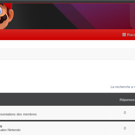
Racc
La recherche a r
Réponses
0
résentations des membres
es
0
alon Nintendo