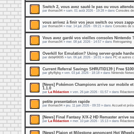
Switch 2, vous avez sauté le pas ou vous attende
par
thomas94
»
sam. 01 août 2026 - 19:28
» dans
Consoles de
vous arrivez à finir vos jeux switch ou vous zap
par
thomas94
»
mar. 14 juil. 2026 - 09:21
» dans
Consoles de s
Vous avez gardé vos vieilles consoles Nintendo 
par
thomas94
»
mer. 08 juil. 2026 - 14:57
» dans
Retrogaming
Overkill for Emulation? Using server-grade hardw
par
debij49695
»
lun. 06 juil. 2026 - 16:01
» dans
PC et autres 
Current Referral Savings SHRUTID139 | Free $100
par
gftyffghg
»
ven. 03 juil. 2026 - 18:18
» dans
Nintendo Netwo
[News] Pokémon Champions arrive sur mobile et s
1.1.0
par
La Rédaction
»
ven. 26 juin 2026 - 01:57
» dans
Réactions
petite presentation rapide
par
thomas94
»
jeu. 11 juin 2026 - 09:33
» dans
Accueil et pré
[News] Final Fantasy X/X-2 HD Remaster arrive su
par
La Rédaction
»
mer. 10 juin 2026 - 15:13
» dans
Réactions
[News] Plaion et Milestone annoncent Hot Wheels