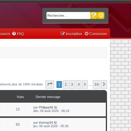
Recherche avancée
Rechercher
ourcis
FAQ
Inscription
Connexion
Page
1
1
sur
2
34
3
4
5
34
Suivant
etourné plus de 1000 résultats
…
Vues
Dernier message
par
Philippe66
15
dim. 09 août 2026 - 06:24
par
thomas94
85
jeu. 06 août 2026 - 05:36