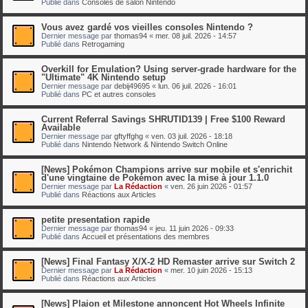
Publié dans
Consoles de salon Nintendo
Vous avez gardé vos vieilles consoles Nintendo ?
Dernier message par
thomas94
«
mer. 08 juil. 2026 - 14:57
Publié dans
Retrogaming
Overkill for Emulation? Using server-grade hardware for the
"Ultimate" 4K Nintendo setup
Dernier message par
debij49695
«
lun. 06 juil. 2026 - 16:01
Publié dans
PC et autres consoles
Current Referral Savings SHRUTID139 | Free $100 Reward
Available
Dernier message par
gftyffghg
«
ven. 03 juil. 2026 - 18:18
Publié dans
Nintendo Network & Nintendo Switch Online
[News] Pokémon Champions arrive sur mobile et s'enrichit
d'une vingtaine de Pokémon avec la mise à jour 1.1.0
Dernier message par
La Rédaction
«
ven. 26 juin 2026 - 01:57
Publié dans
Réactions aux Articles
petite presentation rapide
Dernier message par
thomas94
«
jeu. 11 juin 2026 - 09:33
Publié dans
Accueil et présentations des membres
[News] Final Fantasy X/X-2 HD Remaster arrive sur Switch 2
Dernier message par
La Rédaction
«
mer. 10 juin 2026 - 15:13
Publié dans
Réactions aux Articles
[News] Plaion et Milestone annoncent Hot Wheels Infinite