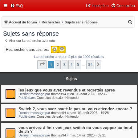
FAQ
Inscription
Connexion
R
Accueil du forum
Rechercher
Sujets sans réponse
e
Sujets sans réponse
c
Aller sur la recherche avancée
h
Recherche avancée
Rechercher
e
La recherche a retourné plus de 1000 résultats
r
Page
1
1
2
sur
3
34
4
5
34
Suivant
…
c
h
Sujets
e
r
les jeux que vous avez revendus et regrettés apres
Dernier message par
thomas94
«
jeu. 06 août 2026 - 05:36
Publié dans
Consoles de salon Nintendo
Switch 2, vous avez sauté le pas ou vous attendez encore ?
Dernier message par
thomas94
«
sam. 01 août 2026 - 19:28
Publié dans
Consoles de salon Nintendo
vous arrivez à finir vos jeux switch ou vous zappez au bout
de 3h ?
Dernier message par
thomas94
«
mar. 14 juil. 2026 - 09:21