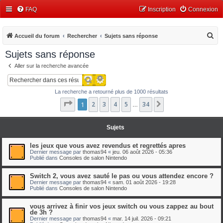
FAQ
Inscription
Connexion
R
Accueil du forum
Rechercher
Sujets sans réponse
e
Sujets sans réponse
c
Aller sur la recherche avancée
h
Recherche avancée
Rechercher
e
La recherche a retourné plus de 1000 résultats
r
Page
1
1
2
sur
3
34
4
5
34
Suivant
…
c
h
Sujets
e
r
les jeux que vous avez revendus et regrettés apres
Dernier message par
thomas94
«
jeu. 06 août 2026 - 05:36
Publié dans
Consoles de salon Nintendo
Switch 2, vous avez sauté le pas ou vous attendez encore ?
Dernier message par
thomas94
«
sam. 01 août 2026 - 19:28
Publié dans
Consoles de salon Nintendo
vous arrivez à finir vos jeux switch ou vous zappez au bout
de 3h ?
Dernier message par
thomas94
«
mar. 14 juil. 2026 - 09:21