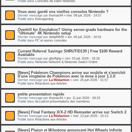
Publié dans
Consoles de salon Nintendo
Vous avez gardé vos vieilles consoles Nintendo ?
Dernier message par
thomas94
«
mer. 08 juil. 2026 - 14:57
Publié dans
Retrogaming
Overkill for Emulation? Using server-grade hardware for the
"Ultimate" 4K Nintendo setup
Dernier message par
debij49695
«
lun. 06 juil. 2026 - 16:01
Publié dans
PC et autres consoles
Current Referral Savings SHRUTID139 | Free $100 Reward
Available
Dernier message par
gftyffghg
«
ven. 03 juil. 2026 - 18:18
Publié dans
Nintendo Network & Nintendo Switch Online
[News] Pokémon Champions arrive sur mobile et s'enrichit
d'une vingtaine de Pokémon avec la mise à jour 1.1.0
Dernier message par
La Rédaction
«
ven. 26 juin 2026 - 01:57
Publié dans
Réactions aux Articles
petite presentation rapide
Dernier message par
thomas94
«
jeu. 11 juin 2026 - 09:33
Publié dans
Accueil et présentations des membres
[News] Final Fantasy X/X-2 HD Remaster arrive sur Switch 2
Dernier message par
La Rédaction
«
mer. 10 juin 2026 - 15:13
Publié dans
Réactions aux Articles
[News] Plaion et Milestone annoncent Hot Wheels Infinite