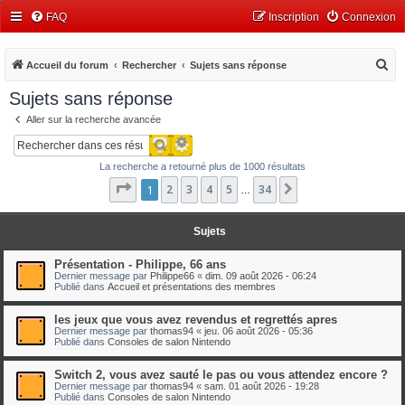
FAQ
Inscription
Connexion
R
Accueil du forum
Rechercher
Sujets sans réponse
e
Sujets sans réponse
c
Aller sur la recherche avancée
h
Recherche avancée
Rechercher
e
La recherche a retourné plus de 1000 résultats
r
Page
1
1
2
sur
3
34
4
5
34
Suivant
…
c
h
Sujets
e
r
Présentation - Philippe, 66 ans
Dernier message par
Philippe66
«
dim. 09 août 2026 - 06:24
Publié dans
Accueil et présentations des membres
les jeux que vous avez revendus et regrettés apres
Dernier message par
thomas94
«
jeu. 06 août 2026 - 05:36
Publié dans
Consoles de salon Nintendo
Switch 2, vous avez sauté le pas ou vous attendez encore ?
Dernier message par
thomas94
«
sam. 01 août 2026 - 19:28
Publié dans
Consoles de salon Nintendo