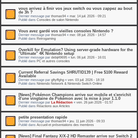
vous arrivez à finir vos jeux switch ou vous zappez au bout
de 3h ?
Dernier message par
thomas94
«
mar. 14 juil. 2026 - 09:21
Publié dans
Consoles de salon Nintendo
Vous avez gardé vos vieilles consoles Nintendo ?
Dernier message par
thomas94
«
mer. 08 juil. 2026 - 14:57
Publié dans
Retrogaming
Overkill for Emulation? Using server-grade hardware for the
"Ultimate" 4K Nintendo setup
Dernier message par
debij49695
«
lun. 06 juil. 2026 - 16:01
Publié dans
PC et autres consoles
Current Referral Savings SHRUTID139 | Free $100 Reward
Available
Dernier message par
gftyffghg
«
ven. 03 juil. 2026 - 18:18
Publié dans
Nintendo Network & Nintendo Switch Online
[News] Pokémon Champions arrive sur mobile et s'enrichit
d'une vingtaine de Pokémon avec la mise à jour 1.1.0
Dernier message par
La Rédaction
«
ven. 26 juin 2026 - 01:57
Publié dans
Réactions aux Articles
petite presentation rapide
Dernier message par
thomas94
«
jeu. 11 juin 2026 - 09:33
Publié dans
Accueil et présentations des membres
[News] Final Fantasy X/X-2 HD Remaster arrive sur Switch 2