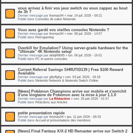
vous arrivez à finir vos jeux switch ou vous zappez au bout
de 3h ?
Dernier message par
thomas94
«
mar. 14 juil. 2026 - 09:21
Publié dans
Consoles de salon Nintendo
Vous avez gardé vos vieilles consoles Nintendo ?
Dernier message par
thomas94
«
mer. 08 juil. 2026 - 14:57
Publié dans
Retrogaming
Overkill for Emulation? Using server-grade hardware for the
"Ultimate" 4K Nintendo setup
Dernier message par
debij49695
«
lun. 06 juil. 2026 - 16:01
Publié dans
PC et autres consoles
Current Referral Savings SHRUTID139 | Free $100 Reward
Available
Dernier message par
gftyffghg
«
ven. 03 juil. 2026 - 18:18
Publié dans
Nintendo Network & Nintendo Switch Online
[News] Pokémon Champions arrive sur mobile et s'enrichit
d'une vingtaine de Pokémon avec la mise à jour 1.1.0
Dernier message par
La Rédaction
«
ven. 26 juin 2026 - 01:57
Publié dans
Réactions aux Articles
petite presentation rapide
Dernier message par
thomas94
«
jeu. 11 juin 2026 - 09:33
Publié dans
Accueil et présentations des membres
[News] Final Fantasy X/X-2 HD Remaster arrive sur Switch 2