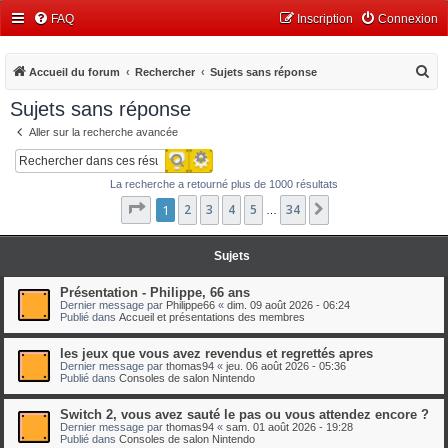
FAQ
Inscription
Connexion
R
Accueil du forum
Rechercher
Sujets sans réponse
e
Sujets sans réponse
c
Aller sur la recherche avancée
h
Recherche avancée
Rechercher
e
La recherche a retourné plus de 1000 résultats
r
Page
1
1
2
sur
3
34
4
5
34
Suivant
…
c
h
Sujets
e
r
Présentation - Philippe, 66 ans
Dernier message par
Philippe66
«
dim. 09 août 2026 - 06:24
Publié dans
Accueil et présentations des membres
les jeux que vous avez revendus et regrettés apres
Dernier message par
thomas94
«
jeu. 06 août 2026 - 05:36
Publié dans
Consoles de salon Nintendo
Switch 2, vous avez sauté le pas ou vous attendez encore ?
Dernier message par
thomas94
«
sam. 01 août 2026 - 19:28
Publié dans
Consoles de salon Nintendo