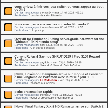
vous arrivez à finir vos jeux switch ou vous zappez au bout
de 3h ?
Dernier message par
thomas94
«
mar. 14 juil. 2026 - 09:21
Publié dans
Consoles de salon Nintendo
Vous avez gardé vos vieilles consoles Nintendo ?
Dernier message par
thomas94
«
mer. 08 juil. 2026 - 14:57
Publié dans
Retrogaming
Overkill for Emulation? Using server-grade hardware for the
"Ultimate" 4K Nintendo setup
Dernier message par
debij49695
«
lun. 06 juil. 2026 - 16:01
Publié dans
PC et autres consoles
Current Referral Savings SHRUTID139 | Free $100 Reward
Available
Dernier message par
gftyffghg
«
ven. 03 juil. 2026 - 18:18
Publié dans
Nintendo Network & Nintendo Switch Online
[News] Pokémon Champions arrive sur mobile et s'enrichit
d'une vingtaine de Pokémon avec la mise à jour 1.1.0
Dernier message par
La Rédaction
«
ven. 26 juin 2026 - 01:57
Publié dans
Réactions aux Articles
petite presentation rapide
Dernier message par
thomas94
«
jeu. 11 juin 2026 - 09:33
Publié dans
Accueil et présentations des membres
[News] Final Fantasy X/X-2 HD Remaster arrive sur Switch 2