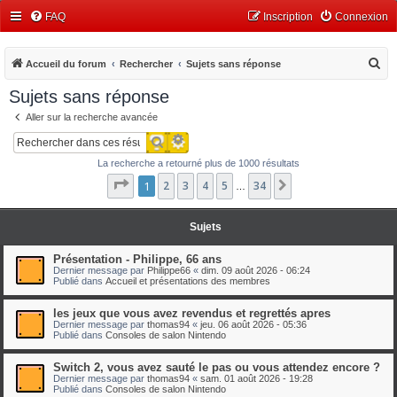
FAQ
Inscription
Connexion
R
Accueil du forum
Rechercher
Sujets sans réponse
e
Sujets sans réponse
c
Aller sur la recherche avancée
h
Recherche avancée
Rechercher
e
La recherche a retourné plus de 1000 résultats
r
Page
1
1
2
sur
3
34
4
5
34
Suivant
…
c
h
Sujets
e
r
Présentation - Philippe, 66 ans
Dernier message par
Philippe66
«
dim. 09 août 2026 - 06:24
Publié dans
Accueil et présentations des membres
les jeux que vous avez revendus et regrettés apres
Dernier message par
thomas94
«
jeu. 06 août 2026 - 05:36
Publié dans
Consoles de salon Nintendo
Switch 2, vous avez sauté le pas ou vous attendez encore ?
Dernier message par
thomas94
«
sam. 01 août 2026 - 19:28
Publié dans
Consoles de salon Nintendo