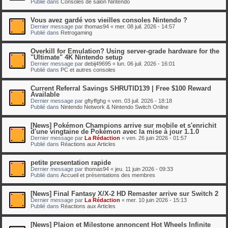
Publié dans
Consoles de salon Nintendo
Vous avez gardé vos vieilles consoles Nintendo ?
Dernier message par
thomas94
«
mer. 08 juil. 2026 - 14:57
Publié dans
Retrogaming
Overkill for Emulation? Using server-grade hardware for the
"Ultimate" 4K Nintendo setup
Dernier message par
debij49695
«
lun. 06 juil. 2026 - 16:01
Publié dans
PC et autres consoles
Current Referral Savings SHRUTID139 | Free $100 Reward
Available
Dernier message par
gftyffghg
«
ven. 03 juil. 2026 - 18:18
Publié dans
Nintendo Network & Nintendo Switch Online
[News] Pokémon Champions arrive sur mobile et s'enrichit
d'une vingtaine de Pokémon avec la mise à jour 1.1.0
Dernier message par
La Rédaction
«
ven. 26 juin 2026 - 01:57
Publié dans
Réactions aux Articles
petite presentation rapide
Dernier message par
thomas94
«
jeu. 11 juin 2026 - 09:33
Publié dans
Accueil et présentations des membres
[News] Final Fantasy X/X-2 HD Remaster arrive sur Switch 2
Dernier message par
La Rédaction
«
mer. 10 juin 2026 - 15:13
Publié dans
Réactions aux Articles
[News] Plaion et Milestone annoncent Hot Wheels Infinite