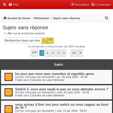
FAQ
Inscription
Connexion
R
Accueil du forum
Rechercher
Sujets sans réponse
e
Sujets sans réponse
c
Aller sur la recherche avancée
h
Recherche avancée
Rechercher
e
La recherche a retourné plus de 1000 résultats
r
Page
1
1
2
sur
3
34
4
5
34
Suivant
…
c
h
Sujets
e
r
les jeux que vous avez revendus et regrettés apres
Dernier message par
thomas94
«
jeu. 06 août 2026 - 05:36
Publié dans
Consoles de salon Nintendo
Switch 2, vous avez sauté le pas ou vous attendez encore ?
Dernier message par
thomas94
«
sam. 01 août 2026 - 19:28
Publié dans
Consoles de salon Nintendo
vous arrivez à finir vos jeux switch ou vous zappez au bout
de 3h ?
Dernier message par
thomas94
«
mar. 14 juil. 2026 - 09:21